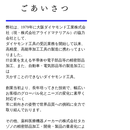
ご あ
い さ つ
​弊社は、1979年に大阪ダイヤモンド工業株式会
社（現・株式会社アライドマテリアル）の協力
会社として、
ダイヤモンド工具の受託業務を開始して以来、
高精度、高能率加工工具の製造に携わってまい
りました。
IT企業を支える半導体や電子部品等の精密部品
加工、また、自動車・電気部品等の製造加工に
は
欠かすことのできないダイヤモンド工具。
創業当初より、長年培ってきた技術で、幅広い
お客様のグローバル化とニーズの変化に素早く
対応すべく
常に前向きの姿勢で世界品質への挑戦に全力で
取り組んでおります。
その他、薬科医療機器メーカーの株式会社タカ
ゾノの精密部品加工・開発・製品の量産化によ