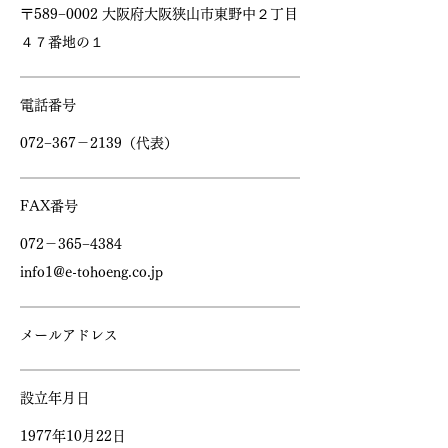
​〒589−0002 大阪府大阪狭山市東野中２丁目
４７番地の１
​電話番号
​072−367－2139（代表）
​FAX番号
​072－365−4384
info1@e-tohoeng.co.jp
​メールアドレス
​設立年月日
​1977年10月22日