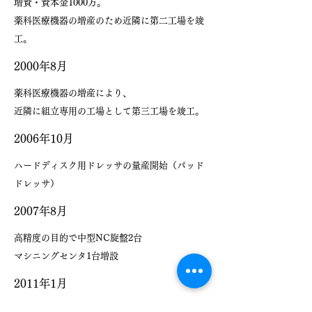
増資・資本金1000万。
​薬科医療機器の増産のため近隣に第二工場を竣
工。
​2000年8月
薬科医療機器の増産により、
​近隣に組立専用の工場として第三工場を竣工。
​2006年10月
​ハードディスク用ドレッサの量産開始（パッド
ドレッサ）
​2007年8月
​高精度の目的で中型NC旋盤2台
​マシニングセンタ1台増設
​2011年1月
​ダイヤモンド砥石用焼結炉の新設。